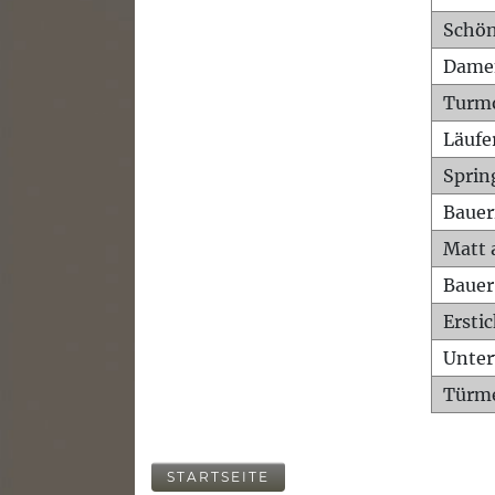
Schön
Dame
Turm
Läufe
Sprin
Bauer
Matt 
Bauer
Ersti
Unte
Türme
STARTSEITE