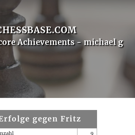
CHESSBASE.COM
core Achievements - michael g
Erfolge gegen Fritz
enzahl
9