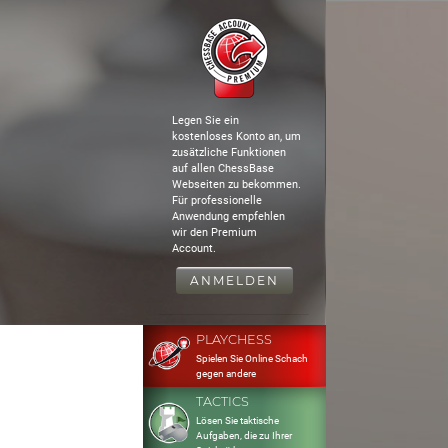
Legen Sie ein
kostenloses Konto an, um
zusätzliche Funktionen
auf allen ChessBase
Webseiten zu bekommen.
Für professionelle
Anwendung empfehlen
wir den Premium
Account.
ANMELDEN
PLAYCHESS
Spielen Sie Online Schach
gegen andere
TACTICS
Lösen Sie taktische
Aufgaben, die zu Ihrer