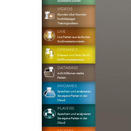
Spielstärke passen
VIDEOS
Stunden über Stunden
hochklassiger
Trainingsvideos
LIVE
Live Partien aus laufenden
Großmeisterturnieren
OPENINGS
Erfassen und Üben Sie Ihr
Eröffnungsrepertoire
DATABASE
Acht Millionen starke
Partien
MYGAMES
Speichern und analysieren
Sie eigene Partien in der
Cloud
PLAYERS
Speichern und analysieren
Sie eigene Partien in der
Cloud
STUDIES