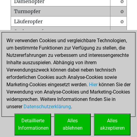
Damenopfer
0
Turmopfer
0
Läuferopfer
0
Springeropfer
0
Wir verwenden Cookies und vergleichbare Technologien,
Bauernopfer
0
um bestimmte Funktionen zur Verfügung zu stellen, die
Matt auf vollem Brett
0
Nutzererfahrungen zu verbessern und interessengerechte
Bauer setzt Matt
0
Inhalte auszuspielen. Abhängig von ihrem
Verwendungszweck können dabei neben technisch
Erstickte Matts
0
erforderlichen Cookies auch Analyse-Cookies sowie
Unterverwandlungen
0
Marketing-Cookies eingesetzt werden.
Hier
können Sie der
Verwendung von Analyse-Cookies und Marketing-Cookies
Türme auf der siebten
0
widersprechen. Weitere Informationen finden Sie in
unserer
Datenschutzerklärung
.
STARTSEITE
Detaillierte
Alles
Alles
Informationen
ablehnen
akzeptieren