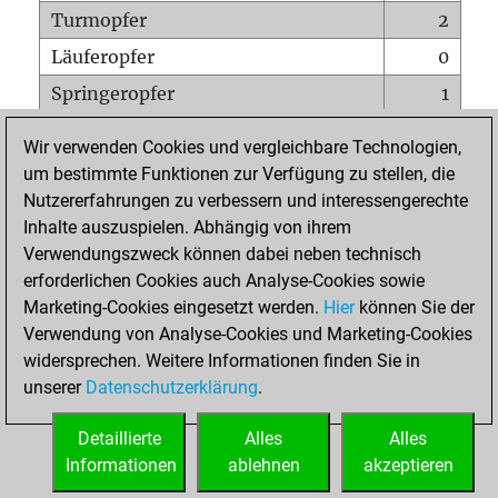
Turmopfer
2
Läuferopfer
0
Springeropfer
1
Bauernopfer
2
Wir verwenden Cookies und vergleichbare Technologien,
Matt auf vollem Brett
0
um bestimmte Funktionen zur Verfügung zu stellen, die
Nutzererfahrungen zu verbessern und interessengerechte
Bauer setzt Matt
0
Inhalte auszuspielen. Abhängig von ihrem
Erstickte Matts
0
Verwendungszweck können dabei neben technisch
Unterverwandlungen
0
erforderlichen Cookies auch Analyse-Cookies sowie
Marketing-Cookies eingesetzt werden.
Hier
können Sie der
Türme auf der siebten
0
Verwendung von Analyse-Cookies und Marketing-Cookies
widersprechen. Weitere Informationen finden Sie in
unserer
Datenschutzerklärung
.
STARTSEITE
Detaillierte
Alles
Alles
Informationen
ablehnen
akzeptieren