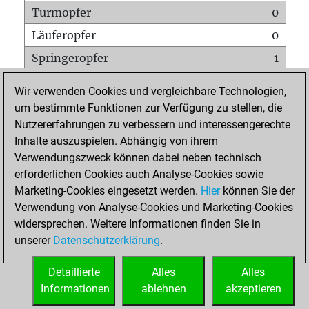
Turmopfer
0
Läuferopfer
0
Springeropfer
1
Bauernopfer
0
Wir verwenden Cookies und vergleichbare Technologien,
Matt auf vollem Brett
0
um bestimmte Funktionen zur Verfügung zu stellen, die
Nutzererfahrungen zu verbessern und interessengerechte
Bauer setzt Matt
0
Inhalte auszuspielen. Abhängig von ihrem
Erstickte Matts
0
Verwendungszweck können dabei neben technisch
Unterverwandlungen
0
erforderlichen Cookies auch Analyse-Cookies sowie
Marketing-Cookies eingesetzt werden.
Hier
können Sie der
Türme auf der siebten
0
Verwendung von Analyse-Cookies und Marketing-Cookies
widersprechen. Weitere Informationen finden Sie in
unserer
Datenschutzerklärung
.
STARTSEITE
Detaillierte
Alles
Alles
Informationen
ablehnen
akzeptieren