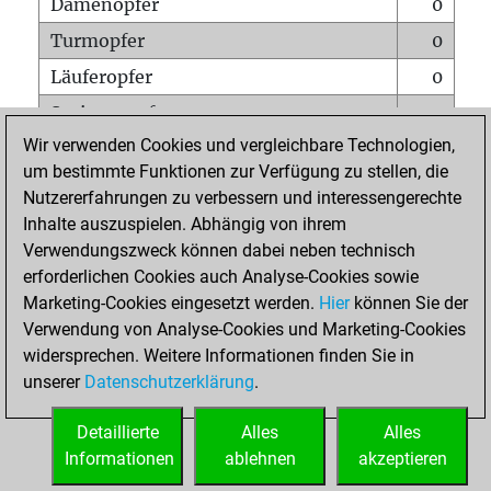
Damenopfer
0
Turmopfer
0
Läuferopfer
0
Springeropfer
1
Wir verwenden Cookies und vergleichbare Technologien,
Bauernopfer
1
um bestimmte Funktionen zur Verfügung zu stellen, die
Matt auf vollem Brett
0
Nutzererfahrungen zu verbessern und interessengerechte
Bauer setzt Matt
0
Inhalte auszuspielen. Abhängig von ihrem
Verwendungszweck können dabei neben technisch
Erstickte Matts
0
erforderlichen Cookies auch Analyse-Cookies sowie
Unterverwandlungen
0
Marketing-Cookies eingesetzt werden.
Hier
können Sie der
Verwendung von Analyse-Cookies und Marketing-Cookies
Türme auf der siebten
0
widersprechen. Weitere Informationen finden Sie in
unserer
Datenschutzerklärung
.
STARTSEITE
Detaillierte
Alles
Alles
Informationen
ablehnen
akzeptieren