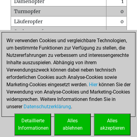
Damenopfer
1
Turmopfer
0
Läuferopfer
0
Springeropfer
1
Wir verwenden Cookies und vergleichbare Technologien,
Bauernopfer
1
um bestimmte Funktionen zur Verfügung zu stellen, die
Matt auf vollem Brett
0
Nutzererfahrungen zu verbessern und interessengerechte
Bauer setzt Matt
0
Inhalte auszuspielen. Abhängig von ihrem
Verwendungszweck können dabei neben technisch
Erstickte Matts
0
erforderlichen Cookies auch Analyse-Cookies sowie
Unterverwandlungen
0
Marketing-Cookies eingesetzt werden.
Hier
können Sie der
Verwendung von Analyse-Cookies und Marketing-Cookies
Türme auf der siebten
0
widersprechen. Weitere Informationen finden Sie in
unserer
Datenschutzerklärung
.
STARTSEITE
Detaillierte
Alles
Alles
Informationen
ablehnen
akzeptieren