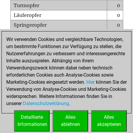
Turmopfer
0
Läuferopfer
0
Springeropfer
0
Bauernopfer
0
Wir verwenden Cookies und vergleichbare Technologien,
Matt auf vollem Brett
0
um bestimmte Funktionen zur Verfügung zu stellen, die
Nutzererfahrungen zu verbessern und interessengerechte
Bauer setzt Matt
0
Inhalte auszuspielen. Abhängig von ihrem
Erstickte Matts
0
Verwendungszweck können dabei neben technisch
Unterverwandlungen
0
erforderlichen Cookies auch Analyse-Cookies sowie
Marketing-Cookies eingesetzt werden.
Hier
können Sie der
Türme auf der siebten
0
Verwendung von Analyse-Cookies und Marketing-Cookies
widersprechen. Weitere Informationen finden Sie in
unserer
Datenschutzerklärung
.
STARTSEITE
Detaillierte
Alles
Alles
Informationen
ablehnen
akzeptieren