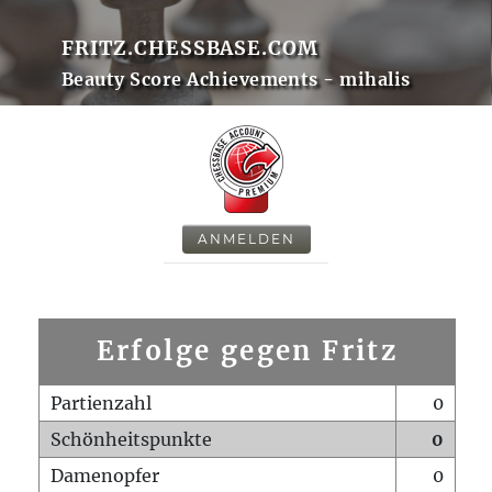
FRITZ.CHESSBASE.COM
Beauty Score Achievements - mihalis
ANMELDEN
Erfolge gegen Fritz
Partienzahl
0
Schönheitspunkte
0
Damenopfer
0