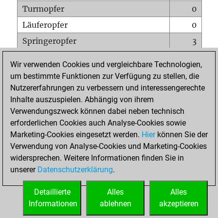
Turmopfer
0
Läuferopfer
0
Springeropfer
3
Bauernopfer
0
Wir verwenden Cookies und vergleichbare Technologien,
Matt auf vollem Brett
0
um bestimmte Funktionen zur Verfügung zu stellen, die
Nutzererfahrungen zu verbessern und interessengerechte
Bauer setzt Matt
0
Inhalte auszuspielen. Abhängig von ihrem
Erstickte Matts
0
Verwendungszweck können dabei neben technisch
Unterverwandlungen
0
erforderlichen Cookies auch Analyse-Cookies sowie
Marketing-Cookies eingesetzt werden.
Hier
können Sie der
Türme auf der siebten
0
Verwendung von Analyse-Cookies und Marketing-Cookies
widersprechen. Weitere Informationen finden Sie in
unserer
Datenschutzerklärung
.
STARTSEITE
Detaillierte
Alles
Alles
Informationen
ablehnen
akzeptieren