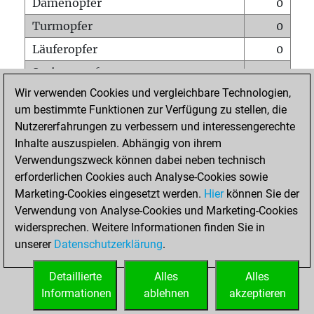
Damenopfer
0
Turmopfer
0
Läuferopfer
0
Springeropfer
0
Wir verwenden Cookies und vergleichbare Technologien,
Bauernopfer
1
um bestimmte Funktionen zur Verfügung zu stellen, die
Matt auf vollem Brett
0
Nutzererfahrungen zu verbessern und interessengerechte
Bauer setzt Matt
0
Inhalte auszuspielen. Abhängig von ihrem
Verwendungszweck können dabei neben technisch
Erstickte Matts
0
erforderlichen Cookies auch Analyse-Cookies sowie
Unterverwandlungen
0
Marketing-Cookies eingesetzt werden.
Hier
können Sie der
Verwendung von Analyse-Cookies und Marketing-Cookies
Türme auf der siebten
0
widersprechen. Weitere Informationen finden Sie in
unserer
Datenschutzerklärung
.
STARTSEITE
Detaillierte
Alles
Alles
Informationen
ablehnen
akzeptieren