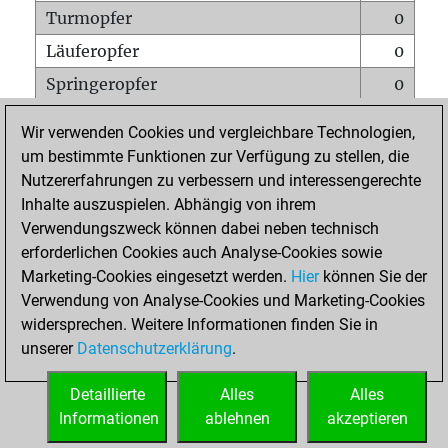
Turmopfer
0
Läuferopfer
0
Springeropfer
0
Bauernopfer
0
Wir verwenden Cookies und vergleichbare Technologien,
Matt auf vollem Brett
0
um bestimmte Funktionen zur Verfügung zu stellen, die
Nutzererfahrungen zu verbessern und interessengerechte
Bauer setzt Matt
0
Inhalte auszuspielen. Abhängig von ihrem
Erstickte Matts
0
Verwendungszweck können dabei neben technisch
Unterverwandlungen
0
erforderlichen Cookies auch Analyse-Cookies sowie
Marketing-Cookies eingesetzt werden.
Hier
können Sie der
Türme auf der siebten
0
Verwendung von Analyse-Cookies und Marketing-Cookies
widersprechen. Weitere Informationen finden Sie in
unserer
Datenschutzerklärung
.
STARTSEITE
Detaillierte
Alles
Alles
Informationen
ablehnen
akzeptieren