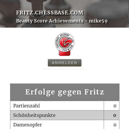
FRITZ.CHESSBASE.COM
Beauty Score Achievements - mike59
ANMELDEN
Erfolge gegen Fritz
Partienzahl
0
Schönheitspunkte
0
Damenopfer
0