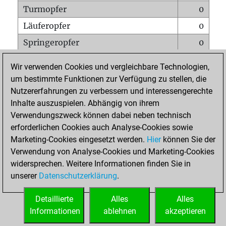
Turmopfer
0
Läuferopfer
0
Springeropfer
0
Bauernopfer
2
Wir verwenden Cookies und vergleichbare Technologien,
Matt auf vollem Brett
0
um bestimmte Funktionen zur Verfügung zu stellen, die
Nutzererfahrungen zu verbessern und interessengerechte
Bauer setzt Matt
0
Inhalte auszuspielen. Abhängig von ihrem
Erstickte Matts
0
Verwendungszweck können dabei neben technisch
Unterverwandlungen
0
erforderlichen Cookies auch Analyse-Cookies sowie
Marketing-Cookies eingesetzt werden.
Hier
können Sie der
Türme auf der siebten
0
Verwendung von Analyse-Cookies und Marketing-Cookies
widersprechen. Weitere Informationen finden Sie in
unserer
Datenschutzerklärung
.
STARTSEITE
Detaillierte
Alles
Alles
Informationen
ablehnen
akzeptieren