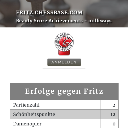
FRITZ.CHESSBASE.COM
Beauty Score Achievements - milliways
ANMELDEN
Erfolge gegen Fritz
Partienzahl
2
Schönheitspunkte
12
Damenopfer
0