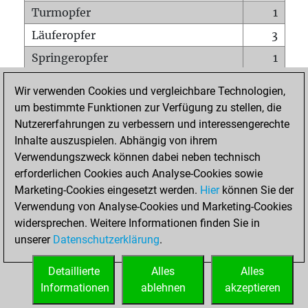
Turmopfer
1
Läuferopfer
3
Springeropfer
1
Bauernopfer
1
Wir verwenden Cookies und vergleichbare Technologien,
Matt auf vollem Brett
0
um bestimmte Funktionen zur Verfügung zu stellen, die
Nutzererfahrungen zu verbessern und interessengerechte
Bauer setzt Matt
0
Inhalte auszuspielen. Abhängig von ihrem
Erstickte Matts
0
Verwendungszweck können dabei neben technisch
Unterverwandlungen
0
erforderlichen Cookies auch Analyse-Cookies sowie
Marketing-Cookies eingesetzt werden.
Hier
können Sie der
Türme auf der siebten
0
Verwendung von Analyse-Cookies und Marketing-Cookies
widersprechen. Weitere Informationen finden Sie in
unserer
Datenschutzerklärung
.
STARTSEITE
Detaillierte
Alles
Alles
Informationen
ablehnen
akzeptieren