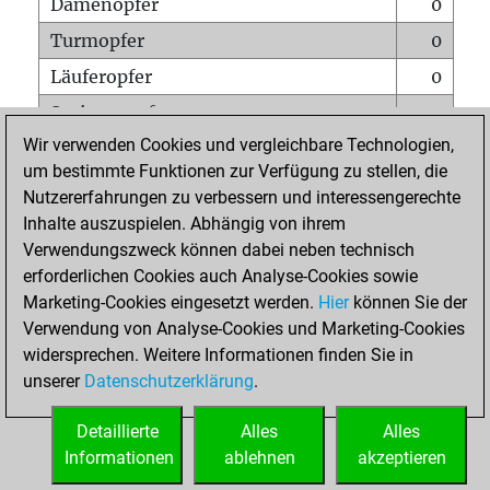
Damenopfer
0
Turmopfer
0
Läuferopfer
0
Springeropfer
0
Wir verwenden Cookies und vergleichbare Technologien,
Bauernopfer
0
um bestimmte Funktionen zur Verfügung zu stellen, die
Matt auf vollem Brett
0
Nutzererfahrungen zu verbessern und interessengerechte
Bauer setzt Matt
0
Inhalte auszuspielen. Abhängig von ihrem
Verwendungszweck können dabei neben technisch
Erstickte Matts
0
erforderlichen Cookies auch Analyse-Cookies sowie
Unterverwandlungen
0
Marketing-Cookies eingesetzt werden.
Hier
können Sie der
Verwendung von Analyse-Cookies und Marketing-Cookies
Türme auf der siebten
0
widersprechen. Weitere Informationen finden Sie in
unserer
Datenschutzerklärung
.
STARTSEITE
Detaillierte
Alles
Alles
Informationen
ablehnen
akzeptieren