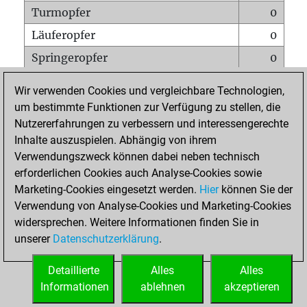
Turmopfer
0
Läuferopfer
0
Springeropfer
0
Bauernopfer
0
Wir verwenden Cookies und vergleichbare Technologien,
Matt auf vollem Brett
0
um bestimmte Funktionen zur Verfügung zu stellen, die
Nutzererfahrungen zu verbessern und interessengerechte
Bauer setzt Matt
0
Inhalte auszuspielen. Abhängig von ihrem
Erstickte Matts
0
Verwendungszweck können dabei neben technisch
Unterverwandlungen
0
erforderlichen Cookies auch Analyse-Cookies sowie
Marketing-Cookies eingesetzt werden.
Hier
können Sie der
Türme auf der siebten
0
Verwendung von Analyse-Cookies und Marketing-Cookies
widersprechen. Weitere Informationen finden Sie in
unserer
Datenschutzerklärung
.
STARTSEITE
Detaillierte
Alles
Alles
Informationen
ablehnen
akzeptieren