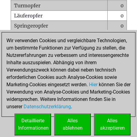
Turmopfer
0
Läuferopfer
0
Springeropfer
0
Bauernopfer
0
Wir verwenden Cookies und vergleichbare Technologien,
Matt auf vollem Brett
0
um bestimmte Funktionen zur Verfügung zu stellen, die
Nutzererfahrungen zu verbessern und interessengerechte
Bauer setzt Matt
0
Inhalte auszuspielen. Abhängig von ihrem
Erstickte Matts
0
Verwendungszweck können dabei neben technisch
Unterverwandlungen
0
erforderlichen Cookies auch Analyse-Cookies sowie
Marketing-Cookies eingesetzt werden.
Hier
können Sie der
Türme auf der siebten
0
Verwendung von Analyse-Cookies und Marketing-Cookies
widersprechen. Weitere Informationen finden Sie in
unserer
Datenschutzerklärung
.
STARTSEITE
Detaillierte
Alles
Alles
Informationen
ablehnen
akzeptieren