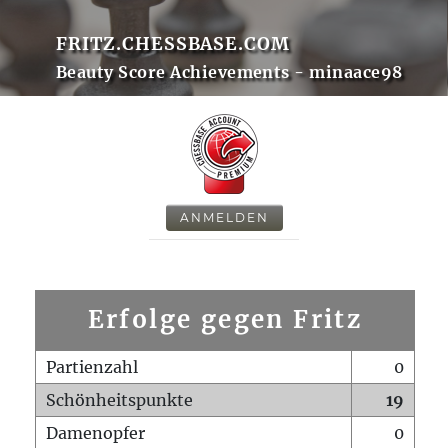
FRITZ.CHESSBASE.COM
Beauty Score Achievements - minaace98
ANMELDEN
Erfolge gegen Fritz
Partienzahl
0
Schönheitspunkte
19
Damenopfer
0