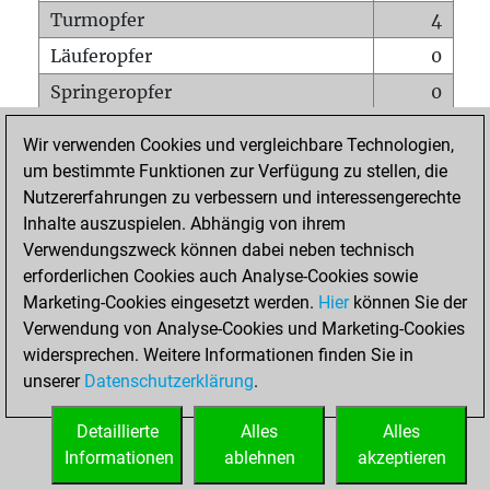
Turmopfer
4
Läuferopfer
0
Springeropfer
0
Bauernopfer
1
Wir verwenden Cookies und vergleichbare Technologien,
Matt auf vollem Brett
0
um bestimmte Funktionen zur Verfügung zu stellen, die
Nutzererfahrungen zu verbessern und interessengerechte
Bauer setzt Matt
0
Inhalte auszuspielen. Abhängig von ihrem
Erstickte Matts
0
Verwendungszweck können dabei neben technisch
Unterverwandlungen
0
erforderlichen Cookies auch Analyse-Cookies sowie
Marketing-Cookies eingesetzt werden.
Hier
können Sie der
Türme auf der siebten
0
Verwendung von Analyse-Cookies und Marketing-Cookies
widersprechen. Weitere Informationen finden Sie in
unserer
Datenschutzerklärung
.
STARTSEITE
Detaillierte
Alles
Alles
Informationen
ablehnen
akzeptieren