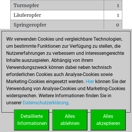
Turmopfer
1
Läuferopfer
1
Springeropfer
0
Bauernopfer
1
Wir verwenden Cookies und vergleichbare Technologien,
Matt auf vollem Brett
0
um bestimmte Funktionen zur Verfügung zu stellen, die
Nutzererfahrungen zu verbessern und interessengerechte
Bauer setzt Matt
0
Inhalte auszuspielen. Abhängig von ihrem
Erstickte Matts
0
Verwendungszweck können dabei neben technisch
Unterverwandlungen
0
erforderlichen Cookies auch Analyse-Cookies sowie
Marketing-Cookies eingesetzt werden.
Hier
können Sie der
Türme auf der siebten
0
Verwendung von Analyse-Cookies und Marketing-Cookies
widersprechen. Weitere Informationen finden Sie in
unserer
Datenschutzerklärung
.
STARTSEITE
Detaillierte
Alles
Alles
Informationen
ablehnen
akzeptieren