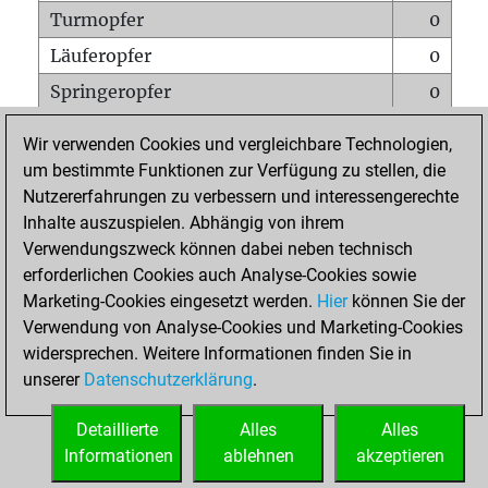
Turmopfer
0
Läuferopfer
0
Springeropfer
0
Bauernopfer
0
Wir verwenden Cookies und vergleichbare Technologien,
Matt auf vollem Brett
0
um bestimmte Funktionen zur Verfügung zu stellen, die
Nutzererfahrungen zu verbessern und interessengerechte
Bauer setzt Matt
0
Inhalte auszuspielen. Abhängig von ihrem
Erstickte Matts
0
Verwendungszweck können dabei neben technisch
Unterverwandlungen
0
erforderlichen Cookies auch Analyse-Cookies sowie
Marketing-Cookies eingesetzt werden.
Hier
können Sie der
Türme auf der siebten
0
Verwendung von Analyse-Cookies und Marketing-Cookies
widersprechen. Weitere Informationen finden Sie in
unserer
Datenschutzerklärung
.
STARTSEITE
Detaillierte
Alles
Alles
Informationen
ablehnen
akzeptieren