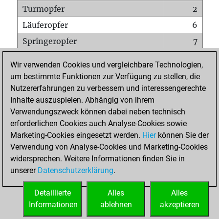
Turmopfer
2
Läuferopfer
6
Springeropfer
7
Bauernopfer
7
Wir verwenden Cookies und vergleichbare Technologien,
Matt auf vollem Brett
0
um bestimmte Funktionen zur Verfügung zu stellen, die
Nutzererfahrungen zu verbessern und interessengerechte
Bauer setzt Matt
0
Inhalte auszuspielen. Abhängig von ihrem
Erstickte Matts
0
Verwendungszweck können dabei neben technisch
Unterverwandlungen
0
erforderlichen Cookies auch Analyse-Cookies sowie
Marketing-Cookies eingesetzt werden.
Hier
können Sie der
Türme auf der siebten
0
Verwendung von Analyse-Cookies und Marketing-Cookies
widersprechen. Weitere Informationen finden Sie in
unserer
Datenschutzerklärung
.
STARTSEITE
Detaillierte
Alles
Alles
Informationen
ablehnen
akzeptieren