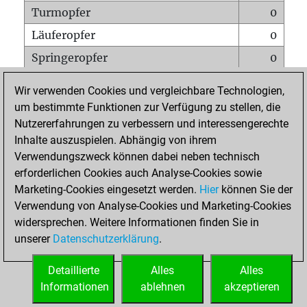
Turmopfer
0
Läuferopfer
0
Springeropfer
0
Bauernopfer
1
Wir verwenden Cookies und vergleichbare Technologien,
Matt auf vollem Brett
0
um bestimmte Funktionen zur Verfügung zu stellen, die
Nutzererfahrungen zu verbessern und interessengerechte
Bauer setzt Matt
0
Inhalte auszuspielen. Abhängig von ihrem
Erstickte Matts
0
Verwendungszweck können dabei neben technisch
Unterverwandlungen
0
erforderlichen Cookies auch Analyse-Cookies sowie
Marketing-Cookies eingesetzt werden.
Hier
können Sie der
Türme auf der siebten
0
Verwendung von Analyse-Cookies und Marketing-Cookies
widersprechen. Weitere Informationen finden Sie in
unserer
Datenschutzerklärung
.
STARTSEITE
Detaillierte
Alles
Alles
Informationen
ablehnen
akzeptieren