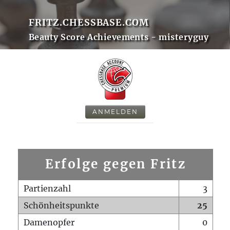
FRITZ.CHESSBASE.COM
Beauty Score Achievements - misteryguy
ANMELDEN
Erfolge gegen Fritz
Partienzahl
3
Schönheitspunkte
25
Damenopfer
0