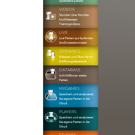
Spielstärke passen
VIDEOS
Stunden über Stunden
hochklassiger
Trainingsvideos
LIVE
Live Partien aus laufenden
Großmeisterturnieren
OPENINGS
Erfassen und Üben Sie Ihr
Eröffnungsrepertoire
DATABASE
Acht Millionen starke
Partien
MYGAMES
Speichern und analysieren
Sie eigene Partien in der
Cloud
PLAYERS
Speichern und analysieren
Sie eigene Partien in der
Cloud
STUDIES