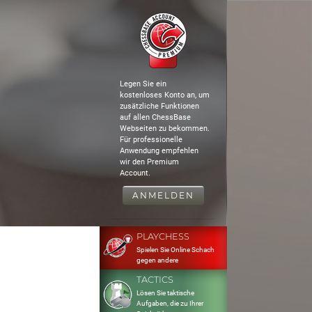
Legen Sie ein
kostenloses Konto an, um
zusätzliche Funktionen
auf allen ChessBase
Webseiten zu bekommen.
Für professionelle
Anwendung empfehlen
wir den Premium
Account.
ANMELDEN
PLAYCHESS
Spielen Sie Online Schach
gegen andere
TACTICS
Lösen Sie taktische
Aufgaben, die zu Ihrer