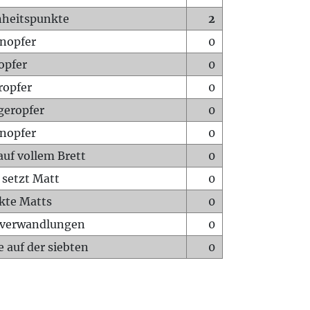
heitspunkte
2
nopfer
0
opfer
0
ropfer
0
geropfer
0
nopfer
0
auf vollem Brett
0
 setzt Matt
0
ckte Matts
0
rverwandlungen
0
 auf der siebten
0