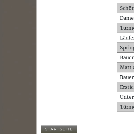
Schön
Dame
Turm
Läufe
Sprin
Bauer
Matt 
Bauer
Ersti
Unte
Türme
STARTSEITE