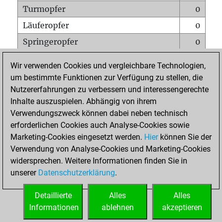
Turmopfer
0
Läuferopfer
0
Springeropfer
0
Bauernopfer
1
Wir verwenden Cookies und vergleichbare Technologien,
Matt auf vollem Brett
0
um bestimmte Funktionen zur Verfügung zu stellen, die
Nutzererfahrungen zu verbessern und interessengerechte
Bauer setzt Matt
0
Inhalte auszuspielen. Abhängig von ihrem
Erstickte Matts
0
Verwendungszweck können dabei neben technisch
Unterverwandlungen
0
erforderlichen Cookies auch Analyse-Cookies sowie
Marketing-Cookies eingesetzt werden.
Hier
können Sie der
Türme auf der siebten
0
Verwendung von Analyse-Cookies und Marketing-Cookies
widersprechen. Weitere Informationen finden Sie in
unserer
Datenschutzerklärung
.
STARTSEITE
Detaillierte
Alles
Alles
Informationen
ablehnen
akzeptieren