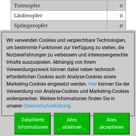
Turmopfer
0
Läuferopfer
0
Springeropfer
0
Bauernopfer
0
Wir verwenden Cookies und vergleichbare Technologien,
Matt auf vollem Brett
0
um bestimmte Funktionen zur Verfügung zu stellen, die
Nutzererfahrungen zu verbessern und interessengerechte
Bauer setzt Matt
0
Inhalte auszuspielen. Abhängig von ihrem
Erstickte Matts
0
Verwendungszweck können dabei neben technisch
Unterverwandlungen
0
erforderlichen Cookies auch Analyse-Cookies sowie
Marketing-Cookies eingesetzt werden.
Hier
können Sie der
Türme auf der siebten
0
Verwendung von Analyse-Cookies und Marketing-Cookies
widersprechen. Weitere Informationen finden Sie in
unserer
Datenschutzerklärung
.
STARTSEITE
Detaillierte
Alles
Alles
Informationen
ablehnen
akzeptieren