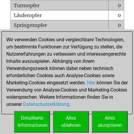
Turmopfer
0
Läuferopfer
0
Springeropfer
0
Bauernopfer
0
Wir verwenden Cookies und vergleichbare Technologien,
Matt auf vollem Brett
0
um bestimmte Funktionen zur Verfügung zu stellen, die
Nutzererfahrungen zu verbessern und interessengerechte
Bauer setzt Matt
0
Inhalte auszuspielen. Abhängig von ihrem
Erstickte Matts
0
Verwendungszweck können dabei neben technisch
Unterverwandlungen
0
erforderlichen Cookies auch Analyse-Cookies sowie
Marketing-Cookies eingesetzt werden.
Hier
können Sie der
Türme auf der siebten
0
Verwendung von Analyse-Cookies und Marketing-Cookies
widersprechen. Weitere Informationen finden Sie in
unserer
Datenschutzerklärung
.
STARTSEITE
Detaillierte
Alles
Alles
Informationen
ablehnen
akzeptieren