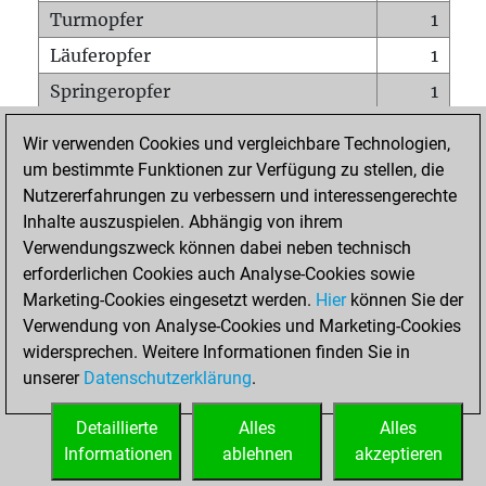
Turmopfer
1
Läuferopfer
1
Springeropfer
1
Bauernopfer
1
Wir verwenden Cookies und vergleichbare Technologien,
Matt auf vollem Brett
0
um bestimmte Funktionen zur Verfügung zu stellen, die
Nutzererfahrungen zu verbessern und interessengerechte
Bauer setzt Matt
0
Inhalte auszuspielen. Abhängig von ihrem
Erstickte Matts
0
Verwendungszweck können dabei neben technisch
Unterverwandlungen
0
erforderlichen Cookies auch Analyse-Cookies sowie
Marketing-Cookies eingesetzt werden.
Hier
können Sie der
Türme auf der siebten
0
Verwendung von Analyse-Cookies und Marketing-Cookies
widersprechen. Weitere Informationen finden Sie in
unserer
Datenschutzerklärung
.
STARTSEITE
Detaillierte
Alles
Alles
Informationen
ablehnen
akzeptieren