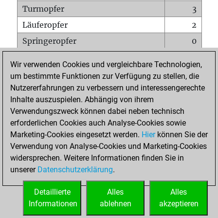
Turmopfer
3
Läuferopfer
2
Springeropfer
0
Bauernopfer
9
Wir verwenden Cookies und vergleichbare Technologien,
Matt auf vollem Brett
0
um bestimmte Funktionen zur Verfügung zu stellen, die
Nutzererfahrungen zu verbessern und interessengerechte
Bauer setzt Matt
0
Inhalte auszuspielen. Abhängig von ihrem
Erstickte Matts
0
Verwendungszweck können dabei neben technisch
Unterverwandlungen
0
erforderlichen Cookies auch Analyse-Cookies sowie
Marketing-Cookies eingesetzt werden.
Hier
können Sie der
Türme auf der siebten
0
Verwendung von Analyse-Cookies und Marketing-Cookies
widersprechen. Weitere Informationen finden Sie in
unserer
Datenschutzerklärung
.
STARTSEITE
Detaillierte
Alles
Alles
Informationen
ablehnen
akzeptieren