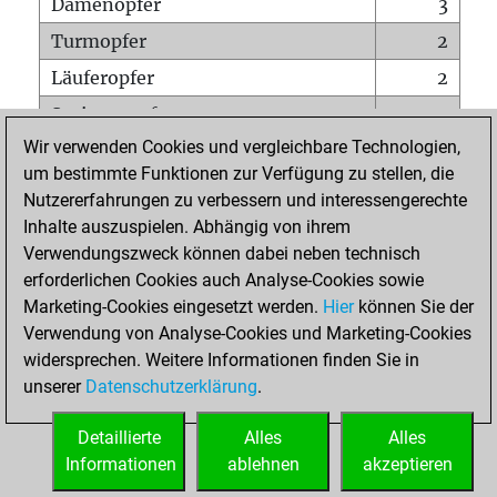
Damenopfer
3
Turmopfer
2
Läuferopfer
2
Springeropfer
2
Wir verwenden Cookies und vergleichbare Technologien,
Bauernopfer
5
um bestimmte Funktionen zur Verfügung zu stellen, die
Matt auf vollem Brett
0
Nutzererfahrungen zu verbessern und interessengerechte
Bauer setzt Matt
0
Inhalte auszuspielen. Abhängig von ihrem
Verwendungszweck können dabei neben technisch
Erstickte Matts
0
erforderlichen Cookies auch Analyse-Cookies sowie
Unterverwandlungen
0
Marketing-Cookies eingesetzt werden.
Hier
können Sie der
Verwendung von Analyse-Cookies und Marketing-Cookies
Türme auf der siebten
0
widersprechen. Weitere Informationen finden Sie in
unserer
Datenschutzerklärung
.
STARTSEITE
Detaillierte
Alles
Alles
Informationen
ablehnen
akzeptieren