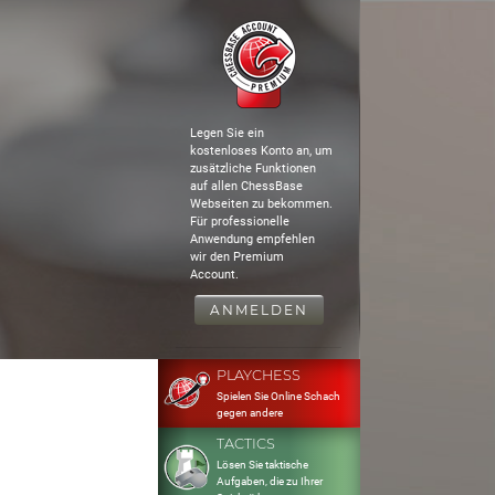
Legen Sie ein
kostenloses Konto an, um
zusätzliche Funktionen
auf allen ChessBase
Webseiten zu bekommen.
Für professionelle
Anwendung empfehlen
wir den Premium
Account.
ANMELDEN
PLAYCHESS
Spielen Sie Online Schach
gegen andere
TACTICS
Lösen Sie taktische
Aufgaben, die zu Ihrer