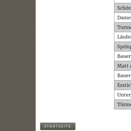
Schön
Dame
Turm
Läufe
Sprin
Bauer
Matt 
Bauer
Ersti
Unte
Türme
STARTSEITE