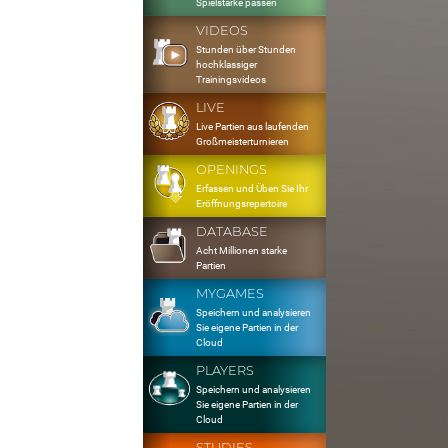
Spielstärke passen
VIDEOS
Stunden über Stunden
hochklassiger
Trainingsvideos
LIVE
Live Partien aus laufenden
Großmeisterturnieren
OPENINGS
Erfassen und Üben Sie Ihr
Eröffnungsrepertoire
DATABASE
Acht Millionen starke
Partien
MYGAMES
Speichern und analysieren
Sie eigene Partien in der
Cloud
PLAYERS
Speichern und analysieren
Sie eigene Partien in der
Cloud
STUDIES