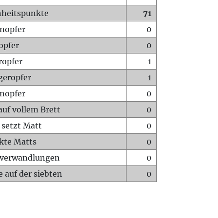
heitspunkte
71
nopfer
0
opfer
0
ropfer
1
geropfer
1
nopfer
0
auf vollem Brett
0
 setzt Matt
0
ckte Matts
0
rverwandlungen
0
 auf der siebten
0