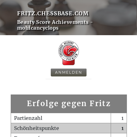
FRITZ.CHESSBASE.COM
Beauty Score Achievements -
mohicancyclops
ANMELDEN
Erfolge gegen Fritz
Partienzahl
1
Schönheitspunkte
1