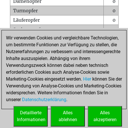
Damenopfer
0
Turmopfer
0
Läuferopfer
0
Springeropfer
0
Wir verwenden Cookies und vergleichbare Technologien,
Bauernopfer
1
um bestimmte Funktionen zur Verfügung zu stellen, die
Matt auf vollem Brett
0
Nutzererfahrungen zu verbessern und interessengerechte
Bauer setzt Matt
0
Inhalte auszuspielen. Abhängig von ihrem
Verwendungszweck können dabei neben technisch
Erstickte Matts
0
erforderlichen Cookies auch Analyse-Cookies sowie
Unterverwandlungen
0
Marketing-Cookies eingesetzt werden.
Hier
können Sie der
Verwendung von Analyse-Cookies und Marketing-Cookies
Türme auf der siebten
0
widersprechen. Weitere Informationen finden Sie in
unserer
Datenschutzerklärung
.
STARTSEITE
Detaillierte
Alles
Alles
Informationen
ablehnen
akzeptieren