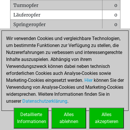
Turmopfer
0
Läuferopfer
0
Springeropfer
0
Bauernopfer
0
Wir verwenden Cookies und vergleichbare Technologien,
Matt auf vollem Brett
0
um bestimmte Funktionen zur Verfügung zu stellen, die
Nutzererfahrungen zu verbessern und interessengerechte
Bauer setzt Matt
0
Inhalte auszuspielen. Abhängig von ihrem
Erstickte Matts
0
Verwendungszweck können dabei neben technisch
Unterverwandlungen
0
erforderlichen Cookies auch Analyse-Cookies sowie
Marketing-Cookies eingesetzt werden.
Hier
können Sie der
Türme auf der siebten
0
Verwendung von Analyse-Cookies und Marketing-Cookies
widersprechen. Weitere Informationen finden Sie in
unserer
Datenschutzerklärung
.
STARTSEITE
Detaillierte
Alles
Alles
Informationen
ablehnen
akzeptieren