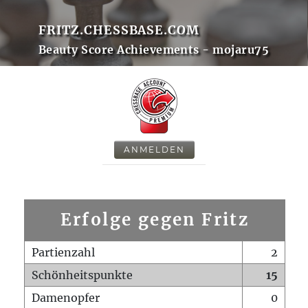
FRITZ.CHESSBASE.COM
Beauty Score Achievements - mojaru75
ANMELDEN
Erfolge gegen Fritz
Partienzahl
2
Schönheitspunkte
15
Damenopfer
0