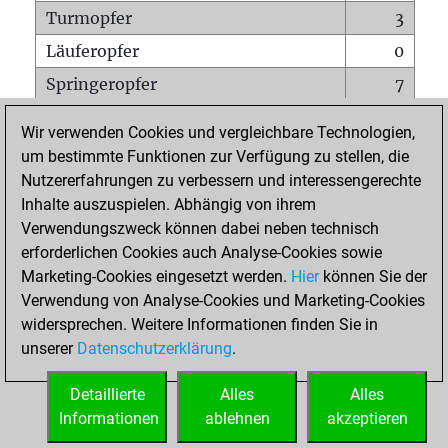
Turmopfer
3
Läuferopfer
0
Springeropfer
7
Bauernopfer
1
Wir verwenden Cookies und vergleichbare Technologien,
Matt auf vollem Brett
0
um bestimmte Funktionen zur Verfügung zu stellen, die
Nutzererfahrungen zu verbessern und interessengerechte
Bauer setzt Matt
0
Inhalte auszuspielen. Abhängig von ihrem
Erstickte Matts
0
Verwendungszweck können dabei neben technisch
Unterverwandlungen
0
erforderlichen Cookies auch Analyse-Cookies sowie
Marketing-Cookies eingesetzt werden.
Hier
können Sie der
Türme auf der siebten
0
Verwendung von Analyse-Cookies und Marketing-Cookies
widersprechen. Weitere Informationen finden Sie in
unserer
Datenschutzerklärung
.
STARTSEITE
Detaillierte
Alles
Alles
Informationen
ablehnen
akzeptieren