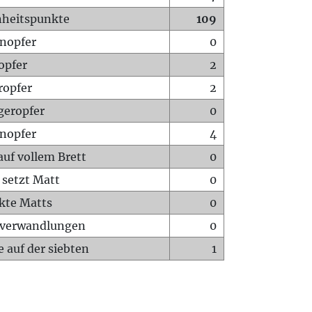
heitspunkte
109
nopfer
0
opfer
2
ropfer
2
geropfer
0
nopfer
4
auf vollem Brett
0
 setzt Matt
0
ckte Matts
0
rverwandlungen
0
 auf der siebten
1