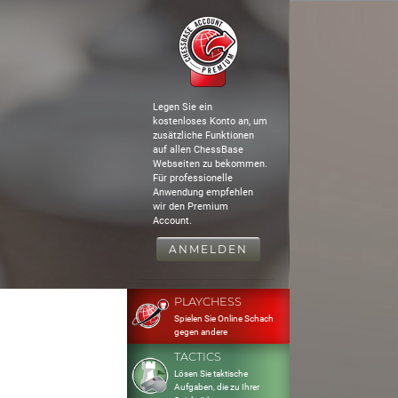
Legen Sie ein
kostenloses Konto an, um
zusätzliche Funktionen
auf allen ChessBase
Webseiten zu bekommen.
Für professionelle
Anwendung empfehlen
wir den Premium
Account.
ANMELDEN
PLAYCHESS
Spielen Sie Online Schach
gegen andere
TACTICS
Lösen Sie taktische
Aufgaben, die zu Ihrer