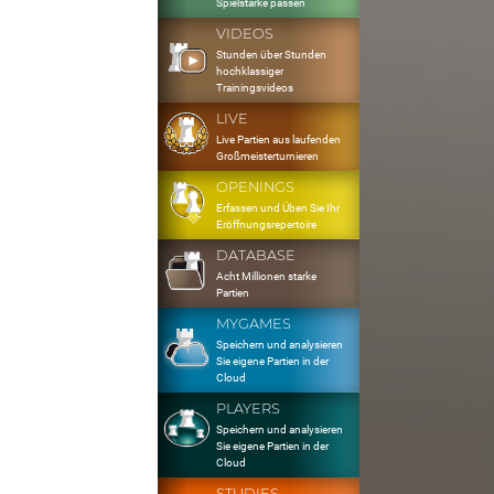
Spielstärke passen
VIDEOS
Stunden über Stunden
hochklassiger
Trainingsvideos
LIVE
Live Partien aus laufenden
Großmeisterturnieren
OPENINGS
Erfassen und Üben Sie Ihr
Eröffnungsrepertoire
DATABASE
Acht Millionen starke
Partien
MYGAMES
Speichern und analysieren
Sie eigene Partien in der
Cloud
PLAYERS
Speichern und analysieren
Sie eigene Partien in der
Cloud
STUDIES