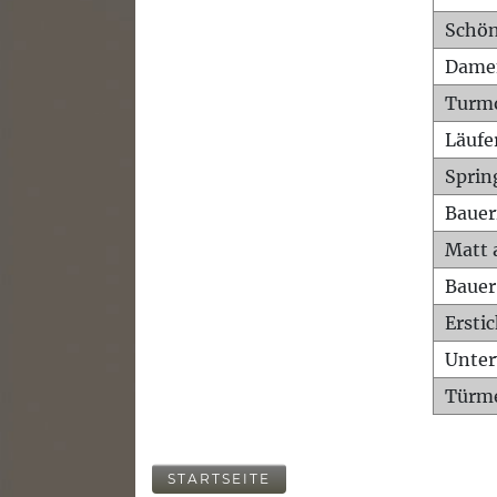
Schön
Dame
Turm
Läufe
Sprin
Bauer
Matt 
Bauer
Ersti
Unte
Türme
STARTSEITE