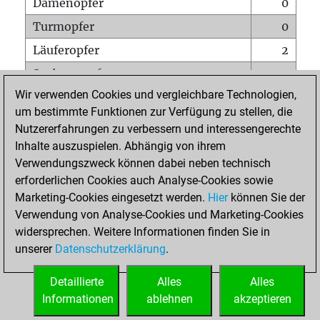
Damenopfer
0
Turmopfer
0
Läuferopfer
2
Springeropfer
0
Wir verwenden Cookies und vergleichbare Technologien,
Bauernopfer
1
um bestimmte Funktionen zur Verfügung zu stellen, die
Matt auf vollem Brett
0
Nutzererfahrungen zu verbessern und interessengerechte
Bauer setzt Matt
0
Inhalte auszuspielen. Abhängig von ihrem
Verwendungszweck können dabei neben technisch
Erstickte Matts
0
erforderlichen Cookies auch Analyse-Cookies sowie
Unterverwandlungen
0
Marketing-Cookies eingesetzt werden.
Hier
können Sie der
Verwendung von Analyse-Cookies und Marketing-Cookies
Türme auf der siebten
0
widersprechen. Weitere Informationen finden Sie in
unserer
Datenschutzerklärung
.
STARTSEITE
Detaillierte
Alles
Alles
Informationen
ablehnen
akzeptieren