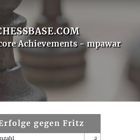
CHESSBASE.COM
core Achievements - mpawar
Erfolge gegen Fritz
enzahl
2