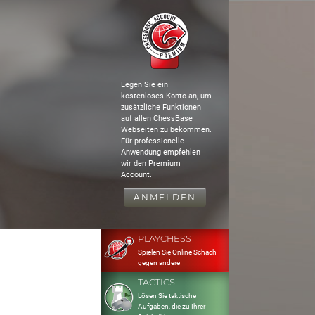
Legen Sie ein
kostenloses Konto an, um
zusätzliche Funktionen
auf allen ChessBase
Webseiten zu bekommen.
Für professionelle
Anwendung empfehlen
wir den Premium
Account.
ANMELDEN
PLAYCHESS
Spielen Sie Online Schach
gegen andere
TACTICS
Lösen Sie taktische
Aufgaben, die zu Ihrer