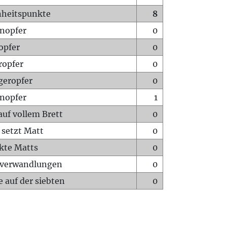
heitspunkte
8
nopfer
0
opfer
0
ropfer
0
geropfer
0
nopfer
1
auf vollem Brett
0
 setzt Matt
0
ckte Matts
0
rverwandlungen
0
 auf der siebten
0