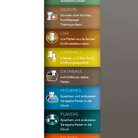
Spielstärke passen
VIDEOS
Stunden über Stunden
hochklassiger
Trainingsvideos
LIVE
Live Partien aus laufenden
Großmeisterturnieren
OPENINGS
Erfassen und Üben Sie Ihr
Eröffnungsrepertoire
DATABASE
Acht Millionen starke
Partien
MYGAMES
Speichern und analysieren
Sie eigene Partien in der
Cloud
PLAYERS
Speichern und analysieren
Sie eigene Partien in der
Cloud
STUDIES