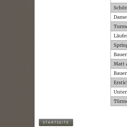
Schön
Dame
Turm
Läufe
Sprin
Bauer
Matt 
Bauer
Ersti
Unte
Türme
STARTSEITE