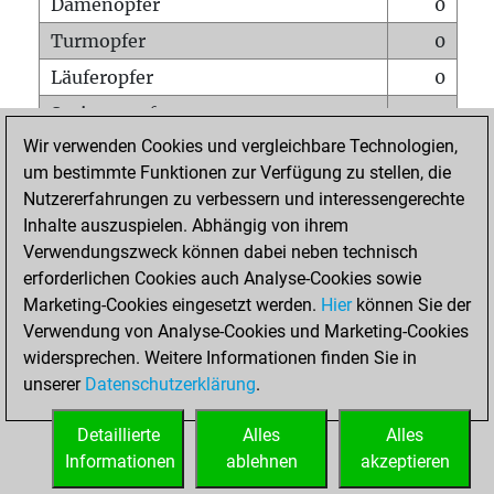
Damenopfer
0
Turmopfer
0
Läuferopfer
0
Springeropfer
0
Wir verwenden Cookies und vergleichbare Technologien,
Bauernopfer
1
um bestimmte Funktionen zur Verfügung zu stellen, die
Matt auf vollem Brett
0
Nutzererfahrungen zu verbessern und interessengerechte
Bauer setzt Matt
0
Inhalte auszuspielen. Abhängig von ihrem
Verwendungszweck können dabei neben technisch
Erstickte Matts
0
erforderlichen Cookies auch Analyse-Cookies sowie
Unterverwandlungen
0
Marketing-Cookies eingesetzt werden.
Hier
können Sie der
Verwendung von Analyse-Cookies und Marketing-Cookies
Türme auf der siebten
0
widersprechen. Weitere Informationen finden Sie in
unserer
Datenschutzerklärung
.
STARTSEITE
Detaillierte
Alles
Alles
Informationen
ablehnen
akzeptieren