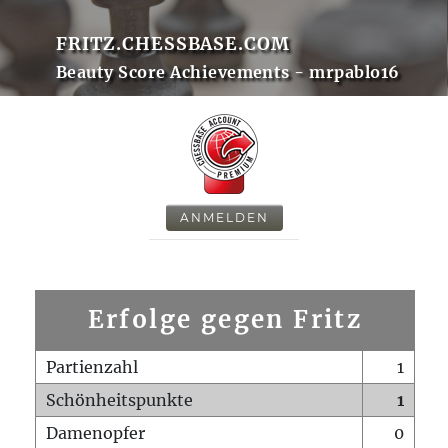
FRITZ.CHESSBASE.COM
Beauty Score Achievements - mrpablo16
ANMELDEN
Erfolge gegen Fritz
Partienzahl
1
Schönheitspunkte
1
Damenopfer
0