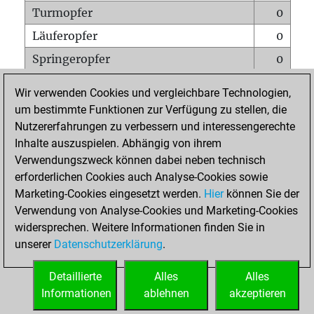
Turmopfer
0
Läuferopfer
0
Springeropfer
0
Bauernopfer
0
Wir verwenden Cookies und vergleichbare Technologien,
Matt auf vollem Brett
0
um bestimmte Funktionen zur Verfügung zu stellen, die
Nutzererfahrungen zu verbessern und interessengerechte
Bauer setzt Matt
0
Inhalte auszuspielen. Abhängig von ihrem
Erstickte Matts
0
Verwendungszweck können dabei neben technisch
Unterverwandlungen
0
erforderlichen Cookies auch Analyse-Cookies sowie
Marketing-Cookies eingesetzt werden.
Hier
können Sie der
Türme auf der siebten
0
Verwendung von Analyse-Cookies und Marketing-Cookies
widersprechen. Weitere Informationen finden Sie in
unserer
Datenschutzerklärung
.
STARTSEITE
Detaillierte
Alles
Alles
Informationen
ablehnen
akzeptieren