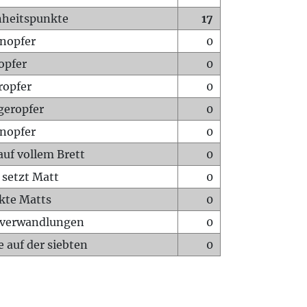
heitspunkte
17
nopfer
0
opfer
0
ropfer
0
geropfer
0
nopfer
0
auf vollem Brett
0
 setzt Matt
0
ckte Matts
0
rverwandlungen
0
 auf der siebten
0