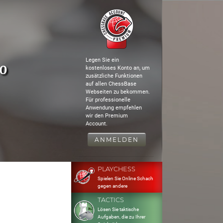
Legen Sie ein
80
kostenloses Konto an, um
zusätzliche Funktionen
auf allen ChessBase
Webseiten zu bekommen.
Für professionelle
Anwendung empfehlen
wir den Premium
Account.
ANMELDEN
PLAYCHESS
Spielen Sie Online Schach
gegen andere
TACTICS
Lösen Sie taktische
Aufgaben, die zu Ihrer