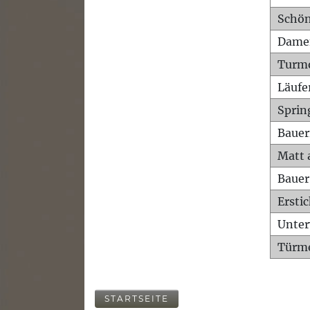
Schön
Dame
Turm
Läufe
Sprin
Bauer
Matt 
Bauer
Ersti
Unte
Türme
STARTSEITE