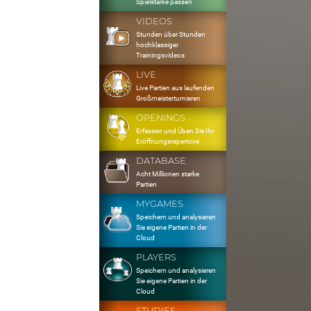
Spielstärke passen
VIDEOS
Stunden über Stunden
hochklassiger
Trainingsvideos
LIVE
Live Partien aus laufenden
Großmeisterturnieren
OPENINGS
Erfassen und Üben Sie Ihr
Eröffnungsrepertoire
DATABASE
Acht Millionen starke
Partien
MYGAMES
Speichern und analysieren
Sie eigene Partien in der
Cloud
PLAYERS
Speichern und analysieren
Sie eigene Partien in der
Cloud
STUDIES