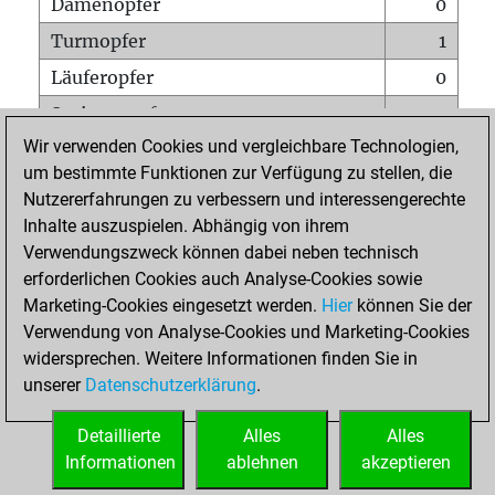
Damenopfer
0
Turmopfer
1
Läuferopfer
0
Springeropfer
0
Wir verwenden Cookies und vergleichbare Technologien,
Bauernopfer
0
um bestimmte Funktionen zur Verfügung zu stellen, die
Matt auf vollem Brett
0
Nutzererfahrungen zu verbessern und interessengerechte
Bauer setzt Matt
0
Inhalte auszuspielen. Abhängig von ihrem
Verwendungszweck können dabei neben technisch
Erstickte Matts
0
erforderlichen Cookies auch Analyse-Cookies sowie
Unterverwandlungen
0
Marketing-Cookies eingesetzt werden.
Hier
können Sie der
Verwendung von Analyse-Cookies und Marketing-Cookies
Türme auf der siebten
0
widersprechen. Weitere Informationen finden Sie in
unserer
Datenschutzerklärung
.
STARTSEITE
Detaillierte
Alles
Alles
Informationen
ablehnen
akzeptieren