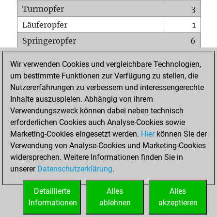
Turmopfer
3
Läuferopfer
1
Springeropfer
6
Bauernopfer
13
Wir verwenden Cookies und vergleichbare Technologien,
Matt auf vollem Brett
0
um bestimmte Funktionen zur Verfügung zu stellen, die
Nutzererfahrungen zu verbessern und interessengerechte
Bauer setzt Matt
0
Inhalte auszuspielen. Abhängig von ihrem
Erstickte Matts
0
Verwendungszweck können dabei neben technisch
Unterverwandlungen
0
erforderlichen Cookies auch Analyse-Cookies sowie
Marketing-Cookies eingesetzt werden.
Hier
können Sie der
Türme auf der siebten
0
Verwendung von Analyse-Cookies und Marketing-Cookies
widersprechen. Weitere Informationen finden Sie in
unserer
Datenschutzerklärung
.
STARTSEITE
Detaillierte
Alles
Alles
Informationen
ablehnen
akzeptieren