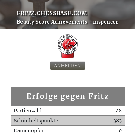
FRITZ.CHESSBASE.COM
Beauty Score Achievements - mspencer
ANMELDEN
Erfolge gegen Fritz
Partienzahl
48
Schönheitspunkte
383
Damenopfer
0