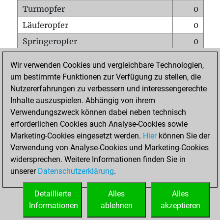
Turmopfer
0
Läuferopfer
0
Springeropfer
0
Bauernopfer
1
Wir verwenden Cookies und vergleichbare Technologien,
Matt auf vollem Brett
0
um bestimmte Funktionen zur Verfügung zu stellen, die
Nutzererfahrungen zu verbessern und interessengerechte
Bauer setzt Matt
0
Inhalte auszuspielen. Abhängig von ihrem
Erstickte Matts
0
Verwendungszweck können dabei neben technisch
Unterverwandlungen
0
erforderlichen Cookies auch Analyse-Cookies sowie
Marketing-Cookies eingesetzt werden.
Hier
können Sie der
Türme auf der siebten
0
Verwendung von Analyse-Cookies und Marketing-Cookies
widersprechen. Weitere Informationen finden Sie in
unserer
Datenschutzerklärung
.
STARTSEITE
Detaillierte
Alles
Alles
Informationen
ablehnen
akzeptieren