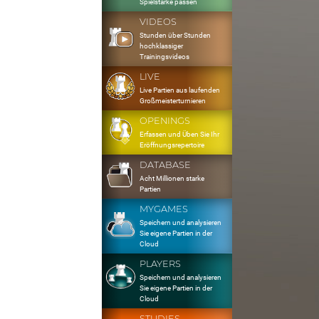
Spielstärke passen
VIDEOS
Stunden über Stunden
hochklassiger
Trainingsvideos
LIVE
Live Partien aus laufenden
Großmeisterturnieren
OPENINGS
Erfassen und Üben Sie Ihr
Eröffnungsrepertoire
DATABASE
Acht Millionen starke
Partien
MYGAMES
Speichern und analysieren
Sie eigene Partien in der
Cloud
PLAYERS
Speichern und analysieren
Sie eigene Partien in der
Cloud
STUDIES