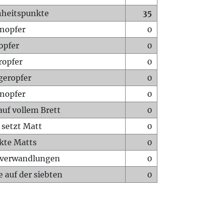
heitspunkte
35
nopfer
0
opfer
0
ropfer
0
geropfer
0
nopfer
0
auf vollem Brett
0
 setzt Matt
0
ckte Matts
0
rverwandlungen
0
 auf der siebten
0