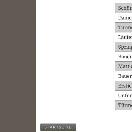
Schön
Dame
Turm
Läufe
Sprin
Bauer
Matt 
Bauer
Ersti
Unte
Türme
STARTSEITE