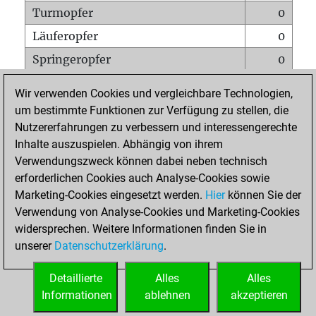
Turmopfer
0
Läuferopfer
0
Springeropfer
0
Bauernopfer
0
Wir verwenden Cookies und vergleichbare Technologien,
Matt auf vollem Brett
0
um bestimmte Funktionen zur Verfügung zu stellen, die
Nutzererfahrungen zu verbessern und interessengerechte
Bauer setzt Matt
0
Inhalte auszuspielen. Abhängig von ihrem
Erstickte Matts
0
Verwendungszweck können dabei neben technisch
Unterverwandlungen
0
erforderlichen Cookies auch Analyse-Cookies sowie
Marketing-Cookies eingesetzt werden.
Hier
können Sie der
Türme auf der siebten
0
Verwendung von Analyse-Cookies und Marketing-Cookies
widersprechen. Weitere Informationen finden Sie in
unserer
Datenschutzerklärung
.
STARTSEITE
Detaillierte
Alles
Alles
Informationen
ablehnen
akzeptieren