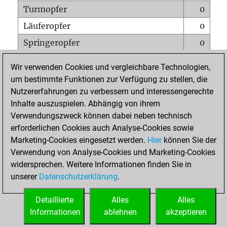
Turmopfer
0
Läuferopfer
0
Springeropfer
0
Bauernopfer
0
Wir verwenden Cookies und vergleichbare Technologien,
Matt auf vollem Brett
0
um bestimmte Funktionen zur Verfügung zu stellen, die
Nutzererfahrungen zu verbessern und interessengerechte
Bauer setzt Matt
0
Inhalte auszuspielen. Abhängig von ihrem
Erstickte Matts
0
Verwendungszweck können dabei neben technisch
Unterverwandlungen
0
erforderlichen Cookies auch Analyse-Cookies sowie
Marketing-Cookies eingesetzt werden.
Hier
können Sie der
Türme auf der siebten
0
Verwendung von Analyse-Cookies und Marketing-Cookies
widersprechen. Weitere Informationen finden Sie in
unserer
Datenschutzerklärung
.
STARTSEITE
Detaillierte
Alles
Alles
Informationen
ablehnen
akzeptieren