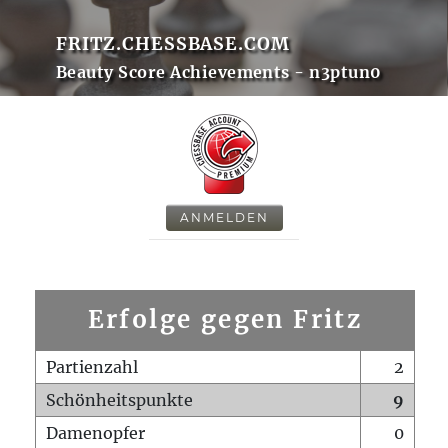
FRITZ.CHESSBASE.COM
Beauty Score Achievements - n3ptun0
ANMELDEN
Erfolge gegen Fritz
Partienzahl
2
Schönheitspunkte
9
Damenopfer
0