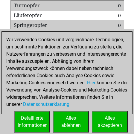
Turmopfer
0
Läuferopfer
0
Springeropfer
0
Bauernopfer
1
Wir verwenden Cookies und vergleichbare Technologien,
Matt auf vollem Brett
0
um bestimmte Funktionen zur Verfügung zu stellen, die
Nutzererfahrungen zu verbessern und interessengerechte
Bauer setzt Matt
0
Inhalte auszuspielen. Abhängig von ihrem
Erstickte Matts
0
Verwendungszweck können dabei neben technisch
Unterverwandlungen
0
erforderlichen Cookies auch Analyse-Cookies sowie
Marketing-Cookies eingesetzt werden.
Hier
können Sie der
Türme auf der siebten
0
Verwendung von Analyse-Cookies und Marketing-Cookies
widersprechen. Weitere Informationen finden Sie in
unserer
Datenschutzerklärung
.
STARTSEITE
Detaillierte
Alles
Alles
Informationen
ablehnen
akzeptieren