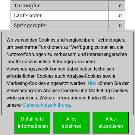
Turmopfer
0
Läuferopfer
0
Springeropfer
0
Bauernopfer
0
Wir verwenden Cookies und vergleichbare Technologien,
Matt auf vollem Brett
0
um bestimmte Funktionen zur Verfügung zu stellen, die
Nutzererfahrungen zu verbessern und interessengerechte
Bauer setzt Matt
0
Inhalte auszuspielen. Abhängig von ihrem
Erstickte Matts
0
Verwendungszweck können dabei neben technisch
Unterverwandlungen
0
erforderlichen Cookies auch Analyse-Cookies sowie
Marketing-Cookies eingesetzt werden.
Hier
können Sie der
Türme auf der siebten
0
Verwendung von Analyse-Cookies und Marketing-Cookies
widersprechen. Weitere Informationen finden Sie in
unserer
Datenschutzerklärung
.
STARTSEITE
Detaillierte
Alles
Alles
Informationen
ablehnen
akzeptieren