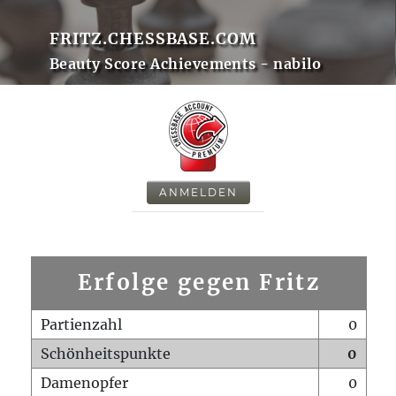
FRITZ.CHESSBASE.COM
Beauty Score Achievements - nabilo
ANMELDEN
Erfolge gegen Fritz
Partienzahl
0
Schönheitspunkte
0
Damenopfer
0