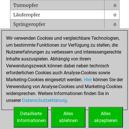
Turmopfer
0
Läuferopfer
0
Springeropfer
0
Bauernopfer
0
Wir verwenden Cookies und vergleichbare Technologien,
Matt auf vollem Brett
0
um bestimmte Funktionen zur Verfügung zu stellen, die
Nutzererfahrungen zu verbessern und interessengerechte
Bauer setzt Matt
0
Inhalte auszuspielen. Abhängig von ihrem
Erstickte Matts
0
Verwendungszweck können dabei neben technisch
Unterverwandlungen
0
erforderlichen Cookies auch Analyse-Cookies sowie
Marketing-Cookies eingesetzt werden.
Hier
können Sie der
Türme auf der siebten
0
Verwendung von Analyse-Cookies und Marketing-Cookies
widersprechen. Weitere Informationen finden Sie in
unserer
Datenschutzerklärung
.
STARTSEITE
Detaillierte
Alles
Alles
Informationen
ablehnen
akzeptieren