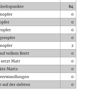
heitspunkte
84
nopfer
0
opfer
0
ropfer
0
geropfer
0
nopfer
2
auf vollem Brett
0
 setzt Matt
0
ckte Matts
0
rverwandlungen
0
 auf der siebten
0