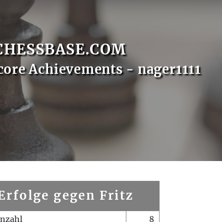
CHESSBASE.COM
core Achievements - nager1111
Erfolge gegen Fritz
enzahl
8