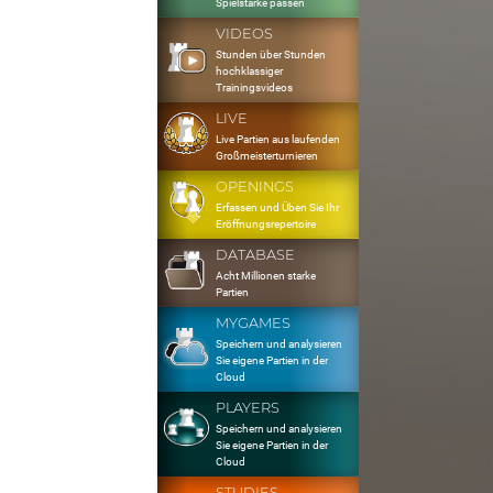
Spielstärke passen
VIDEOS
Stunden über Stunden
hochklassiger
Trainingsvideos
LIVE
Live Partien aus laufenden
Großmeisterturnieren
OPENINGS
Erfassen und Üben Sie Ihr
Eröffnungsrepertoire
DATABASE
Acht Millionen starke
Partien
MYGAMES
Speichern und analysieren
Sie eigene Partien in der
Cloud
PLAYERS
Speichern und analysieren
Sie eigene Partien in der
Cloud
STUDIES