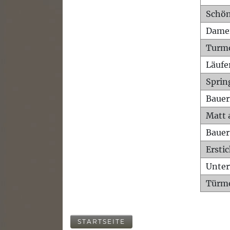
Schön
Dame
Turm
Läufe
Sprin
Bauer
Matt 
Bauer
Ersti
Unte
Türme
STARTSEITE