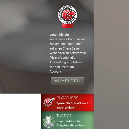
Legen Sie ein
kostenloses Konto an, um
zusätzliche Funktionen
auf allen ChessBase
Webseiten zu bekommen.
Für professionelle
Anwendung empfehlen
wir den Premium
Account.
ANMELDEN
PLAYCHESS
Spielen Sie Online Schach
gegen andere
TACTICS
Lösen Sie taktische
Aufgaben, die zu Ihrer