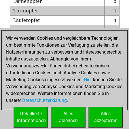
Damenopfer
0
Turmopfer
0
Läuferopfer
1
Springeropfer
0
Wir verwenden Cookies und vergleichbare Technologien,
Bauernopfer
0
um bestimmte Funktionen zur Verfügung zu stellen, die
Matt auf vollem Brett
0
Nutzererfahrungen zu verbessern und interessengerechte
Bauer setzt Matt
0
Inhalte auszuspielen. Abhängig von ihrem
Verwendungszweck können dabei neben technisch
Erstickte Matts
0
erforderlichen Cookies auch Analyse-Cookies sowie
Unterverwandlungen
0
Marketing-Cookies eingesetzt werden.
Hier
können Sie der
Verwendung von Analyse-Cookies und Marketing-Cookies
Türme auf der siebten
0
widersprechen. Weitere Informationen finden Sie in
unserer
Datenschutzerklärung
.
STARTSEITE
Detaillierte
Alles
Alles
Informationen
ablehnen
akzeptieren