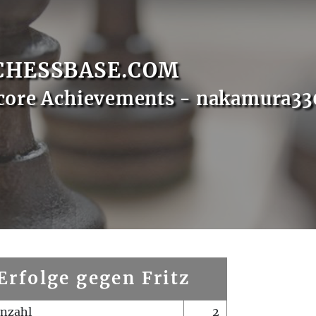
CHESSBASE.COM
core Achievements - nakamura3
Erfolge gegen Fritz
enzahl
2