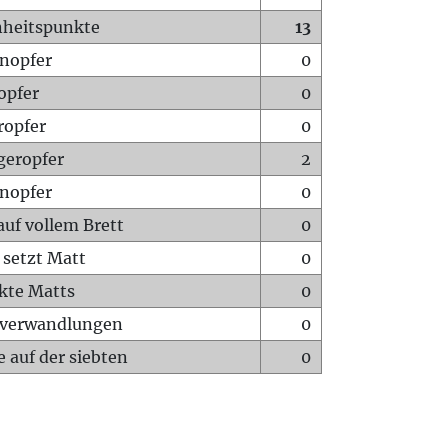
heitspunkte
13
nopfer
0
opfer
0
ropfer
0
geropfer
2
nopfer
0
auf vollem Brett
0
 setzt Matt
0
ckte Matts
0
rverwandlungen
0
 auf der siebten
0