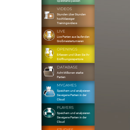
Spielstärke passen
VIDEOS
Stunden über Stunden
hochklassiger
Trainingsvideos
LIVE
Live Partien aus laufenden
Großmeisterturnieren
OPENINGS
Erfassen und Üben Sie Ihr
Eröffnungsrepertoire
DATABASE
Acht Millionen starke
Partien
MYGAMES
Speichern und analysieren
Sie eigene Partien in der
Cloud
PLAYERS
Speichern und analysieren
Sie eigene Partien in der
Cloud
STUDIES