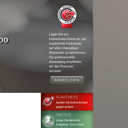
Legen Sie ein
300
kostenloses Konto an, um
zusätzliche Funktionen
auf allen ChessBase
Webseiten zu bekommen.
Für professionelle
Anwendung empfehlen
wir den Premium
Account.
ANMELDEN
PLAYCHESS
Spielen Sie Online Schach
gegen andere
TACTICS
Lösen Sie taktische
Aufgaben, die zu Ihrer