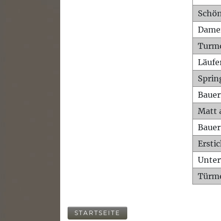
Schön
Dame
Turm
Läufe
Sprin
Bauer
Matt 
Bauer
Ersti
Unte
Türme
STARTSEITE