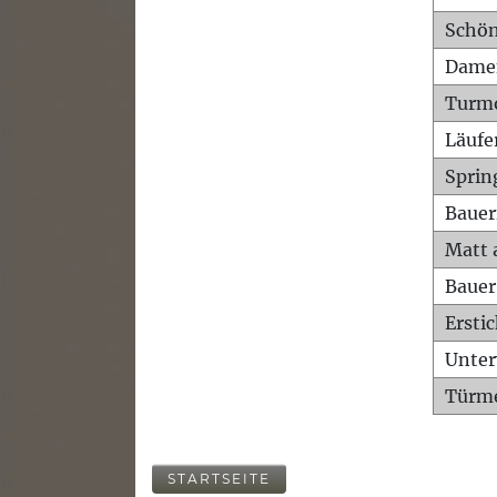
Schön
Dame
Turm
Läufe
Sprin
Bauer
Matt 
Bauer
Ersti
Unte
Türme
STARTSEITE