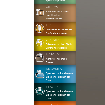
Spielstärke passen
VIDEOS
Stunden über Stunden
hochklassiger
Trainingsvideos
LIVE
Live Partien aus laufenden
Großmeisterturnieren
OPENINGS
Erfassen und Üben Sie Ihr
Eröffnungsrepertoire
DATABASE
Acht Millionen starke
Partien
MYGAMES
Speichern und analysieren
Sie eigene Partien in der
Cloud
PLAYERS
Speichern und analysieren
Sie eigene Partien in der
Cloud
STUDIES