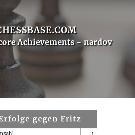
CHESSBASE.COM
core Achievements - nardov
Erfolge gegen Fritz
enzahl
1