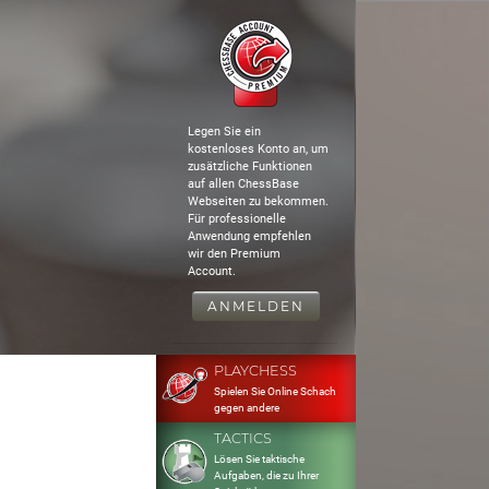
Legen Sie ein
kostenloses Konto an, um
zusätzliche Funktionen
auf allen ChessBase
Webseiten zu bekommen.
Für professionelle
Anwendung empfehlen
wir den Premium
Account.
ANMELDEN
PLAYCHESS
Spielen Sie Online Schach
gegen andere
TACTICS
Lösen Sie taktische
Aufgaben, die zu Ihrer