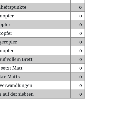
heitspunkte
0
nopfer
0
opfer
0
ropfer
0
geropfer
0
nopfer
0
auf vollem Brett
0
 setzt Matt
0
ckte Matts
0
rverwandlungen
0
 auf der siebten
0